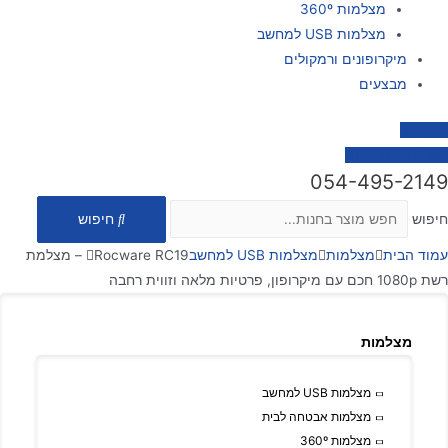
מצלמות 360º
מצלמות USB למחשב
מיקרופונים ורמקולים
מבצעים
צור קשר
0
₪
0
עגלת קניות
054-495-2149
חיפוש
חיפוש
עמוד הבית
מצלמות
מצלמות USB למחשב
Rocware RC19 – מצלמת
רשת 1080p חכם עם מיקרופון, פרטיות מלאה וזווית רחבה
מצלמות
מצלמות USB למחשב
מצלמות אבטחה לבית
מצלמות 360º