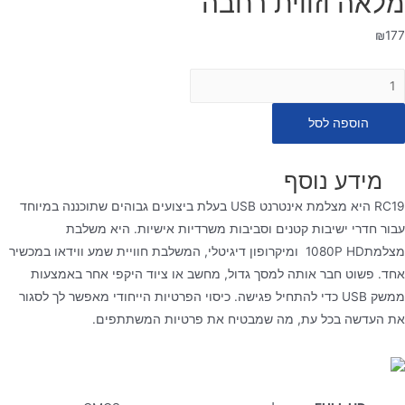
מלאה וזווית רחבה
₪
177
מות
ל
הוספה לסל
Rocwar
RC1
מידע נוסף
צלמת
RC19 היא מצלמת אינטרנט USB בעלת ביצועים גבוהים שתוכננה במיוחד
שת
עבור חדרי ישיבות קטנים וסביבות משרדיות אישיות. היא משלבת
1080
מצלמת1080P HD ומיקרופון דיגיטלי, המשלבת חוויית שמע ווידאו במכשיר
כם
אחד. פשוט חבר אותה למסך גדול, מחשב או ציוד היקפי אחר באמצעות
ם
ממשק USB כדי להתחיל פגישה. כיסוי הפרטיות הייחודי מאפשר לך לסגור
יקרופון,
את העדשה בכל עת, מה שמבטיח את פרטיות המשתתפים.
רטיות
לאה
זווית
חבה