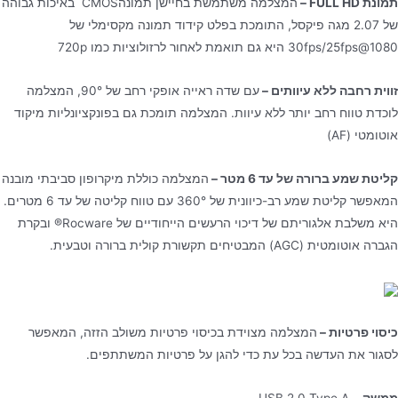
תמונת
FULL HD
–
המצלמה משתמשת בחיישן תמונהCMOS באיכות גבוהה
של 2.07 מגה פיקסל, התומכת בפלט קידוד תמונה מקסימלי של
1080@30fps/25fps היא גם תואמת לאחור לרזולוציות כמו 720p
זווית רחבה ללא עיוותים –
עם שדה ראייה אופקי רחב של 90°, המצלמה
לוכדת טווח רחב יותר ללא עיוות. המצלמה תומכת גם בפונקציונליות מיקוד
אוטומטי (AF)
קליטת שמע ברורה של עד 6 מטר –
המצלמה כוללת מיקרופון סביבתי מובנה
המאפשר קליטת שמע רב-כיוונית של 360° עם טווח קליטה של ​​עד 6 מטרים.
היא משלבת אלגוריתם של דיכוי הרעשים הייחודיים של Rocware® ובקרת
הגברה אוטומטית (AGC) המבטיחים תקשורת קולית ברורה וטבעית.
כיסוי פרטיות –
המצלמה מצוידת בכיסוי פרטיות משולב הזזה, המאפשר
לסגור את העדשה בכל עת כדי להגן על פרטיות המשתתפים.
ממשק
– USB 2.0 Type A