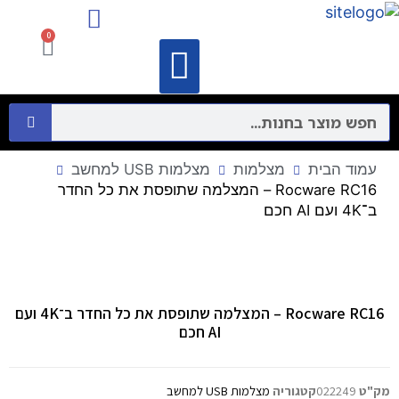
מיקרופונים ורמקולים
התקני תקשורת מחשבים – Networking
0
וידאו קונפרנס
מיקרופונים ורמקולים
התקני תקשורת מחשבים – Networking
עמוד הבית
מצלמות
מצלמות USB למחשב
Rocware RC16 – המצלמה שתופסת את כל החדר
ב־4K ועם AI חכם
Rocware RC16 – המצלמה שתופסת את כל החדר ב־4K ועם
AI חכם
מק"ט
022249
קטגוריה
מצלמות USB למחשב