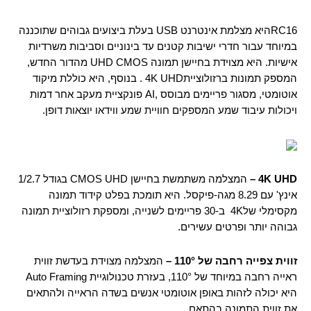
RC16היא מצלמת אינטרנט USB בעלת ביצועים גבוהים שתוכננה
במיוחד עבור חדרי ישיבות קטנים עד בינוניים וסביבות משרדיות
אישיות. היא מצוידת בחיישן תמונה UHD CMOS מהדור החדש,
המספק תמונות ברזולוציית4K UHD . בנוסף, היא כוללת מיקוד
אוטומטי, מסגור פריימים מבוסס ,AI פונקציית מעקב אחר דמות
ויכולות עיבוד שמע המספקים חוויית שמע ווידאו יוצאות דופן.
4K UHD
–
המצלמה משתמשת בחיישן CMOS UHD בגודל 1/2.7
אינץ' עם 8.29 מגה-פיקסל. היא תומכת בפלט קידוד תמונה
מקסימלי של4K ב-30 פריימים לשנייה, ומספקת רזולוציית תמונה
גבוהה יותר ופרטים עשירים.
זווית
צפייה רחבה של 110° –
המצלמה מצוידת בעדשת זווית
ראייה רחבה במיוחד של 110°, בעזרת טכנולוגיית Auto Framing
היא יכולה לזהות באופן אוטומטי אנשים בשדה הראייה ולהתאים
את זווית התמונה בהתאם.