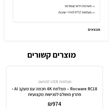
מערכות וידאו קונפרנס
מצלמות PTZ לחדרי ישיבות
מבצעים
מוצרים קשורים
מצלמות USB למחשב
Rocware RC18 – מצלמת 4K חכמה עם מעקב AI ‑
פתרון מושלם לפגישות מקצועיות
דורג
974
₪
0
מתוך 5