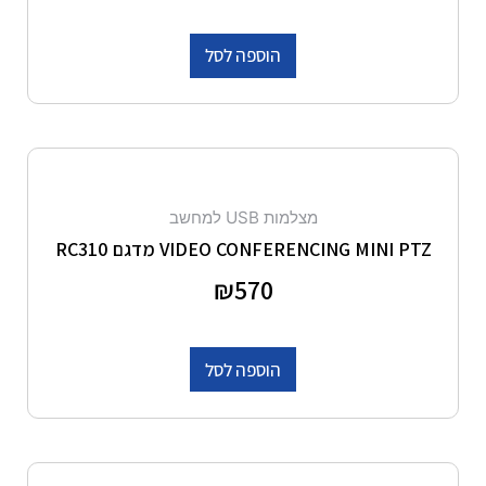
הוספה לסל
מצלמות USB למחשב
VIDEO CONFERENCING MINI PTZ מדגם RC310
דורג
570
₪
0
מתוך 5
הוספה לסל