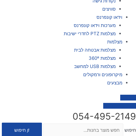
נקודות גישה
סוויצים
וידאו קונפרנס
מערכות וידאו קונפרנס
מצלמות PTZ לחדרי ישיבות
מצלמות
מצלמות אבטחה לבית
מצלמות 360º
מצלמות USB למחשב
מיקרופונים ורמקולים
מבצעים
צור קשר
0
₪
0
עגלת קניות
054-495-2149
חיפוש
חיפוש