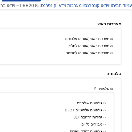
עמוד הבית
וידאו קונפרנס
מערכות וידאו קונפרנס
RB20 Kit – וידאו בר 4K PTZ עם שתי עדשות מתקדמות לחוויית פגישות חדה, חכמה ומקצועית!
מערכות ראש
מערכות ראש (אוזניה) אלחוטיות
מערכות ראש (אוזניה) לטלפון
מערכות ראש (אוזניה) למחשב
טלפונים
טלפוניה IP
טלפונים שולחנים
טלפונים אלחוטיים DECT
יחידות הרחבה BLF
אביזרים נלווים
טלפונים לחדרי ישיבות