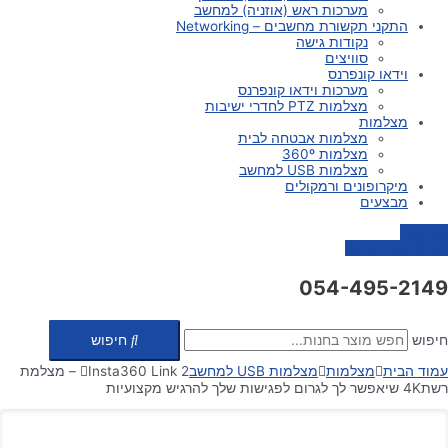
מערכות ראש (אוזניה) למחשב
התקני תקשורת מחשבים – Networking
נקודות גישה
סוויצים
וידאו קונפרנס
מערכות וידאו קונפרנס
מצלמות PTZ לחדרי ישיבות
מצלמות
מצלמות אבטחה לבית
מצלמות 360º
מצלמות USB למחשב
מיקרופונים ורמקולים
מבצעים
צור קשר
0
₪
0
עגלת קניות
054-495-2149
חיפוש
חיפוש
עמוד הבית
מצלמות
מצלמות USB למחשב
Insta360 Link 2 – מצלמת
רשת4K שיאפשר לך לגרום לפגישות שלך להרגיש מקצועיות