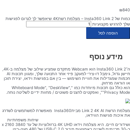
₪
840
כמות של Insta360 Link 2 – מצלמת רשת4K שיאפשר לך לגרום לפגישות
שלך להרגיש מקצועיות
הוספה לסל
מידע נוסף
ה־Insta360 Link 2 הוא Webcam מתקדם שמציע שילוב של מצלמה ב‑4K,
חיישן גדול, גימבל דו‑צירי למעקב פיזי אחר התנועה שלך, ומגוון תכונות AI
חכמות שמגדילות את חוויית השימוש — בין אם בפגישות וידאו, יצירת תוכן
או הוראה מרחוק.
הוא כולל גם תכונות מיוחדות כמו "Whiteboard Mode", "DeskView",
"Privacy Mode", ואפקטים לחצנים פשוטים / מחוות ידיים לשליטה נוחה.
מצלמת הרשת Link 2 4K AI מביתInsta360 מאפשרת למשתמשים לשדרג
את איכות פגישות הווידאו,
שיחות משפחתיות
ושידורים חיים. היא מצלמת וידאו 4K UHD ברזולוציות של עד 3840 x 2160
ב-30 פריימים לשנייה באמצעות חיבור USB-C 2.0 של 480 מגה-ביט