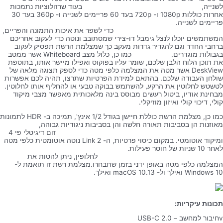
לשנייה, בעוד שרזולוציות נתמכות
אחרות כוללות 1080p ו- 720p בעד 60 פריימים לשנייה ו- 360p בעד 30
פריימים לשנייה.
כדי לשפר את איכות התמונה והפריים,
המשתמשים יוכלו לנצל גימבל דו-צירי שמסתובב ונוטה כדי לעקוב אחריכם
ברחבי החדר וגם להגדיר גדרות מעקב כך שמצלמת הרשת תפסיק לעקוב
בגבולות מוגדרים. כמו כן, כלול מצב Whiteboard אשר ממטב
את תוכן הלוח הלבן שלכם, שומר עליו בפוקוס ואפילו מיישר אותו, בתוספת
DeskView אשר מטה את המצלמה כלפי מטה כדי לספק תצוגה מלאה של
שולחן העבודה שלכם. בהתאם למידת הפרטיות שתרצו, תהיה לכם אפשרות
לטשטש לחלוטין את הרקע, להשתמש בבוקה טבעי או להחליף אותו לחלוטין.
מבחינת אודיו, ביטול רעשים מבוסס בינה מלאכותית מאפשר מצבי מיקוד
קולי, דיכוי קולי ואיזון מוזיקלי.
כמו כן, מצלמת הרשת כוללת חיישן בגודל 1/2 אינץ', תמיכה ב- HDR לתמונות
מאוזנות הן בסביבות תאורה חלשה והן בסביבות ניגודיות גבוהה,
זום דיגיטלי פי 4
ומיקוד אוטומטי. במקום כיסוי פרטיות, ה- Link 2 נוטה אוטומטית כלפי מטה
לאחר 10 שניות של חוסר פעילות.
לחלופין, ניתן להטות את
המצלמה כלפי מטה באופן ידני בזמן שתבחרו.מצלמת רשת זו תואמת ל-
Windows 10 ואילך ול- macOS 10.13 ואילך.
תכונות עיקריות:
vחיבור למחשב – USB-C 2.0