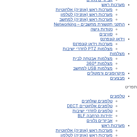
מערכות ראש
מערכות ראש (אוזניה) אלחוטיות
מערכות ראש (אוזניה) לטלפון
מערכות ראש (אוזניה) למחשב
התקני תקשורת מחשבים – Networking
נקודות גישה
סוויצים
וידאו קונפרנס
מערכות וידאו קונפרנס
מצלמות PTZ לחדרי ישיבות
מצלמות
מצלמות אבטחה לבית
מצלמות 360º
מצלמות USB למחשב
מיקרופונים ורמקולים
מבצעים
תפריט
טלפונים
טלפונים שולחנים
טלפונים אלחוטיים DECT
טלפונים לחדרי ישיבות
יחידות הרחבה BLF
אביזרים נלווים
מערכות ראש
מערכות ראש (אוזניה) אלחוטיות
מערכות ראש (אוזניה) לטלפון