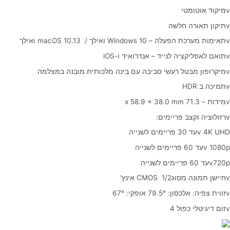
vמיקוד אוטומטי
vתיקון תאורה חלשה
vתאימות מערכת הפעלה – Windows 10 ואילך / macOS 10.13 ואילך
vתואם לאפליקציה לנייד – אנדרואיד ו-iOS
vמיקרופון מבטל רעשי סביבה עם בינה מלכותית מובנה במצלמה
vתמיכה ב HDR
vמידות – 71.3 x 58.9 x 38.0 mm
vרזולוציה וקצב פריימים:
v 4K UHDעד 30 פריימים לשנייה
v 1080pעד 60 פריימים לשנייה
v720pעד 60 פריימים לשנייה
vחיישן תמונה מסוגCMOS 1/2 אינץ'
vזווית צפיה: אלכסון: 79.5° אופקי: 67°
vזום דיגיטלי כפול 4