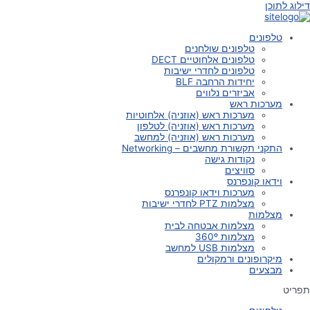
דילוג לתוכן
טלפונים
טלפונים שולחנים
טלפונים אלחוטיים DECT
טלפונים לחדרי ישיבות
יחידות הרחבה BLF
אביזרים נלווים
מערכות ראש
מערכות ראש (אוזניה) אלחוטיות
מערכות ראש (אוזניה) לטלפון
מערכות ראש (אוזניה) למחשב
התקני תקשורת מחשבים – Networking
נקודות גישה
סוויצים
וידאו קונפרנס
מערכות וידאו קונפרנס
מצלמות PTZ לחדרי ישיבות
מצלמות
מצלמות אבטחה לבית
מצלמות 360º
מצלמות USB למחשב
מיקרופונים ורמקולים
מבצעים
תפריט