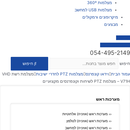
מצלמות 360º
מצלמות USB למחשב
מיקרופונים ורמקולים
מבצעים
צור קשר
0
₪
0
עגלת קניות
054-495-2149
חיפוש
חיפוש
עמוד הבית
וידאו קונפרנס
מצלמות PTZ לחדרי ישיבות
מצלמת רשת VHD
V71H – מצלמת PTZ לשיחות וקונפרנסים מקצועיים
מערכות ראש
מערכות ראש (אוזניה) אלחוטיות
מערכות ראש (אוזניה) לטלפון
מערכות ראש (אוזניה) למחשב