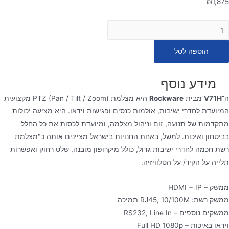
₪
1,875
מות
ל
הוספה לסל
צלמת
שת
VH
מידע נוסף
V71
ה־
V71H
מבית
Rockware
היא מצלמת PTZ (Pan / Tilt / Zoom) מקצועית
המיועדת לחדרי ישיבות, אולמות כנסים ופגישות וידאו. היא מציעה יכולות
צלמת
מתקדמות של תנועה, זום וניהול מצלמה, ומיועדת לכסות את כל החלל
PT
בביטחון ואיכות. למשל, באחת החנויות בישראל מציינים אותה כ"מצלמת
שיחות
רשת חכמה לחדרי ישיבות גדול, כולל מיקרופון מובנה, שלט רחוק ואפשרות
קונפרנסים
תלייה על הקיר/ על הטלוויזיה.
קצועיים
ממשק – HDMI + IP
ממשק רשת: RJ45, 10/100M תמיכה
ממשקים נוספים – RS232, Line In
וידאו באיכות – Full HD 1080p