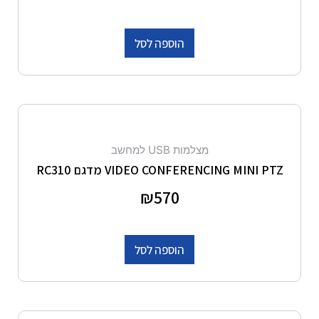
הוספה לסל
מצלמות USB למחשב
VIDEO CONFERENCING MINI PTZ מדגם RC310
דורג
570
₪
0
מתוך 5
הוספה לסל