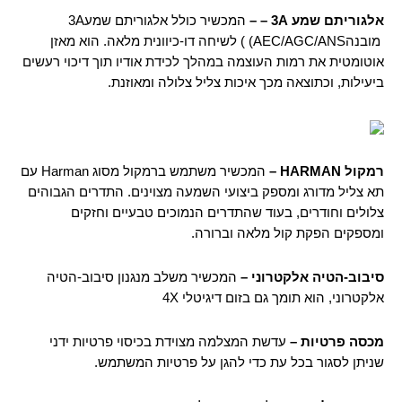
אלגוריתם שמע
3A –
–
המכשיר כולל אלגוריתם שמע3A
מובנהAEC/AGC/ANS) ) לשיחה דו-כיוונית מלאה. הוא מאזן
אוטומטית את רמות העוצמה במהלך לכידת אודיו תוך דיכוי רעשים
ביעילות, וכתוצאה מכך איכות צליל צלולה ומאוזנת.
רמקול
HARMAN
–
המכשיר משתמש ברמקול מסוג Harman עם
תא צליל מדורג ומספק ביצועי השמעה מצוינים. התדרים הגבוהים
צלולים וחודרים, בעוד שהתדרים הנמוכים טבעיים וחזקים
ומספקים הפקת קול מלאה וברורה.
סיבוב-הטיה אלקטרוני –
המכשיר משלב מנגנון סיבוב-הטיה
אלקטרוני, הוא תומך גם בזום דיגיטלי 4X
מכסה פרטיות –
עדשת המצלמה מצוידת בכיסוי פרטיות ידני
שניתן לסגור בכל עת כדי להגן על פרטיות המשתמש.