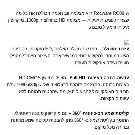
ה־Rocware RC08 היא מצלמת ווב חכמה הכוללת את כל מה
שצריך לפגישות יעילות — מצלמת HD ברזולוציה 1080p, מיקרופון
איכותי ורמקול מובנה.
עיצוב משולב –
המכשיר משלב מצלמת ,HD מיקרופון רב-כיווני
רגיש במיוחד ורמקול איכותי במכשיר אחד. העיצוב הייחודי מספק
חוויית ועידה אורקולית מעולה.
עדשה רחבה באיכות
Full HD
–
מצויד בחיישן HD CMOS
באיכות גבוהה, המצלמה תומכת ברזולוציה של .1080p/30fps שדה
הראייה האופקי יכול להגיע ל-90°, מה שמבטיח תמונות ללא
עיוותים בקצוות.
קליטת שמע רב-כיוונית 360° –
עם מיקרופון מובנה דיגיטאלי,
התומך בקליטת שמע ב- 360° ניתן להבטיח קליטת שמע מאוזנת
וברורה מכל מיקום.