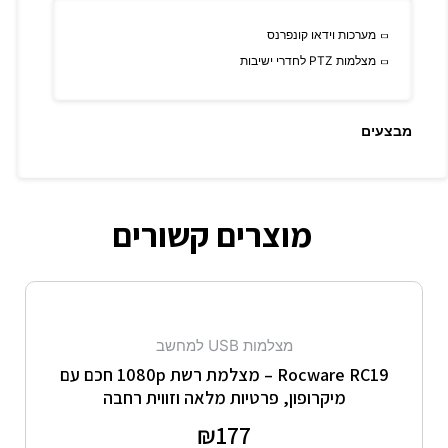
מערכות וידאו קונפרנס
מצלמות PTZ לחדרי ישיבות
מבצעים
מוצרים קשורים
מצלמות USB למחשב
Rocware RC19 – מצלמת רשת 1080p חכם עם
מיקרופון, פרטיות מלאה וזווית רחבה
דורג
177
₪
0
מתוך 5