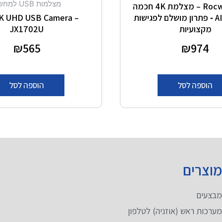
מצלמות USB למחשב
Rocware RC18 – מצלמת 4K חכמה
עם מעקב AI ‑ פתרון מושלם לפגישות
K UHD USB Camera –
מקצועיות
JX1702U
דורג
974
₪
דורג
565
₪
0
0
מתוך 5
מתוך 5
הוספה לסל
הוספה לסל
וצרים
בצעים
ערכות ראש (אוזניה) לטלפון