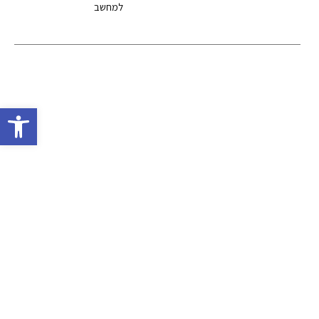
למחשב
פתח סרגל