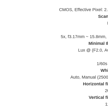
CMOS
, Effective Pixel: 
Scan
5x, f3.17mm ~ 15.8mm, 
Minimal I
A
1/60s
Whi
Auto, Manual (250
Horizontal f
Vertical f