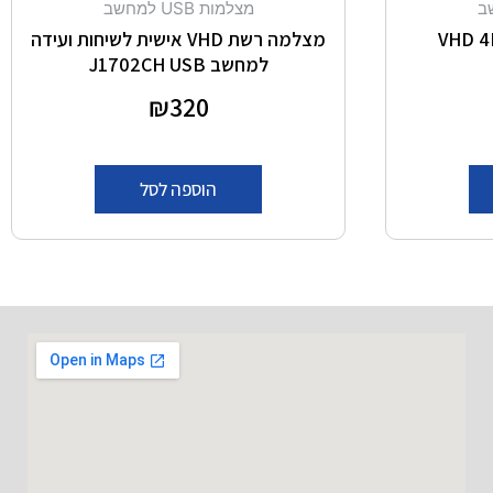
מצלמות USB למחשב
VHD 4
מצלמה רשת VHD אישית לשיחות ועידה
למחשב J1702CH USB
דורג
320
₪
0
מתוך 5
הוספה לסל