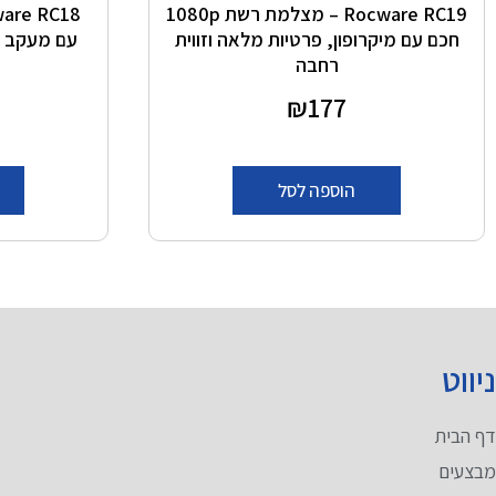
Rocware RC19 – מצלמת רשת 1080p
חכם עם מיקרופון, פרטיות מלאה וזווית
רחבה
דורג
177
₪
0
מתוך 5
הוספה לסל
ניווט
מ
דף הבית
מ
מבצעים
מ