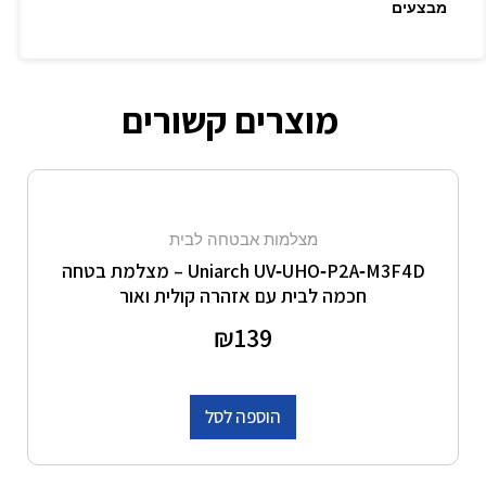
מבצעים
מוצרים קשורים
מצלמות אבטחה לבית
Uniarch UV‑UHO‑P2A‑M3F4D – מצלמת בטחה
חכמה לבית עם אזהרה קולית ואור
דורג
139
₪
0
מתוך 5
הוספה לסל