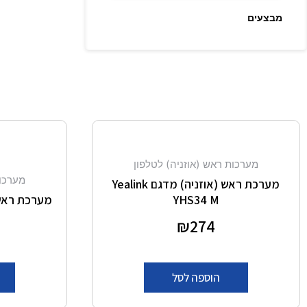
מבצעים
מערכות ראש (אוזניה) לטלפון
מערכות
מערכת ראש (אוזניה) מדגם Yealink
YHS34 M
מערכת ראש (או
דורג
274
₪
0
מתוך 5
הוספה לסל