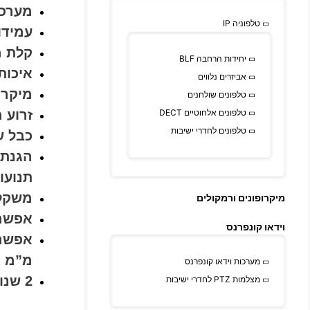
מערכת
טלפוניה IP
עמידו
קלת מ
יחידות הרחבה BLF
איכות
אביזרים נלווים
מיקרו
טלפונים שולחנים
טלפונים אלחוטיים DECT
זרוע 
טלפונים לחדרי ישיבות
כבל שח
הגנת 
תנועו
משקל – 3
מיקרופונים ורמקולים
אפשרו
וידאו קונפרנס
מ”מ 
מערכות וידאו קונפרנס
2 שנות אחריות
מצלמות PTZ לחדרי ישיבות