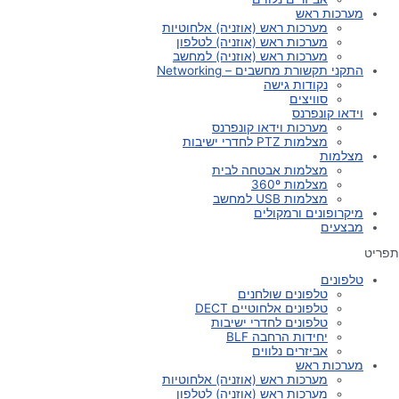
מערכות ראש
מערכות ראש (אוזניה) אלחוטיות
מערכות ראש (אוזניה) לטלפון
מערכות ראש (אוזניה) למחשב
התקני תקשורת מחשבים – Networking
נקודות גישה
סוויצים
וידאו קונפרנס
מערכות וידאו קונפרנס
מצלמות PTZ לחדרי ישיבות
מצלמות
מצלמות אבטחה לבית
מצלמות 360º
מצלמות USB למחשב
מיקרופונים ורמקולים
מבצעים
תפריט
טלפונים
טלפונים שולחנים
טלפונים אלחוטיים DECT
טלפונים לחדרי ישיבות
יחידות הרחבה BLF
אביזרים נלווים
מערכות ראש
מערכות ראש (אוזניה) אלחוטיות
מערכות ראש (אוזניה) לטלפון