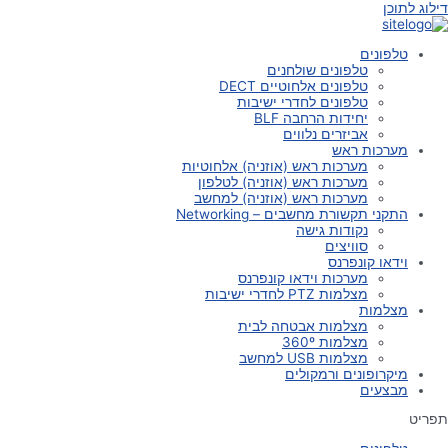
דילוג לתוכן
טלפונים
טלפונים שולחנים
טלפונים אלחוטיים DECT
טלפונים לחדרי ישיבות
יחידות הרחבה BLF
אביזרים נלווים
מערכות ראש
מערכות ראש (אוזניה) אלחוטיות
מערכות ראש (אוזניה) לטלפון
מערכות ראש (אוזניה) למחשב
התקני תקשורת מחשבים – Networking
נקודות גישה
סוויצים
וידאו קונפרנס
מערכות וידאו קונפרנס
מצלמות PTZ לחדרי ישיבות
מצלמות
מצלמות אבטחה לבית
מצלמות 360º
מצלמות USB למחשב
מיקרופונים ורמקולים
מבצעים
תפריט