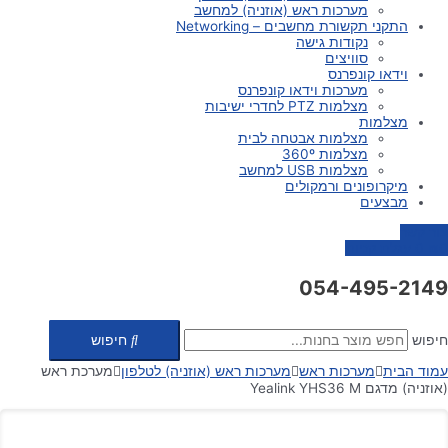
מערכות ראש (אוזניה) למחשב
התקני תקשורת מחשבים – Networking
נקודות גישה
סוויצים
וידאו קונפרנס
מערכות וידאו קונפרנס
מצלמות PTZ לחדרי ישיבות
מצלמות
מצלמות אבטחה לבית
מצלמות 360º
מצלמות USB למחשב
מיקרופונים ורמקולים
מבצעים
צור קשר
0
₪
0
עגלת קניות
054-495-2149
חיפוש
חיפוש
עמוד הבית
מערכות ראש
מערכות ראש (אוזניה) לטלפון
מערכת ראש
(אוזניה) מדגם Yealink YHS36 M