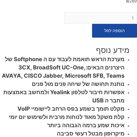
₪
289
מות
ל
הוספה לסל
ערכת
אש
אוזניה)
מידע נוסף
מחשב
מערכת הראש תואמת לעבוד עם ה Softphone של
דגם
היצרנים הבאים:3CX, BroadSoft UC-One,
Yealin
AVAYA, CISCO Jabber, Microsoft SFB, Teams
UH3
נותנת תחושה של שיחה פנים מול פנים
Lit
אפשרות חיבור לטלפון Yealink ולמחשב באמצעות
מחבר ה USB
US
מקלט תומך בשמע בפס הרחב ליישומיי VoIP
קלת משקל מאוד לנוחות מרבית ולשימוש יום יומי
איכות שמע ברמה הגבוהה ביותר
מיקרופון מבטל רעשי סביבה