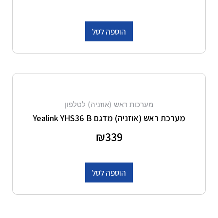
הוספה לסל
מערכות ראש (אוזניה) לטלפון
מערכת ראש (אוזניה) מדגם Yealink YHS36 B
דורג
339
₪
0
מתוך 5
הוספה לסל