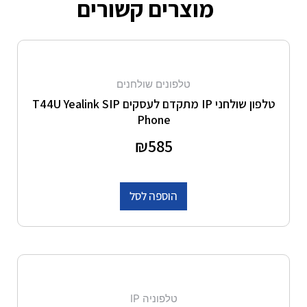
מוצרים קשורים
טלפונים שולחנים
טלפון שולחני IP מתקדם לעסקים T44U Yealink SIP
Phone
דורג
585
₪
0
מתוך 5
הוספה לסל
טלפוניה IP