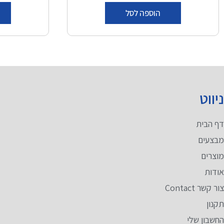
הוספה לסל
ניווט
מ
דף הבית
מ
מבצעים
מ
מוצרים
מ
אודות
ט
צור קשר Contact
ט
תקנון
ו
החשבון שלי
מ