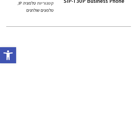
SIP-T30P Business Phone
קטגוריות
טלפוניה IP
,
טלפונים שולחנים
פתח סרגל