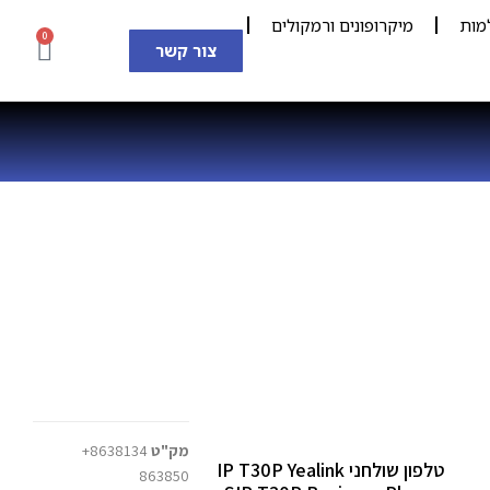
מות
מיקרופונים ורמקולים
0
צור קשר
מק"ט
8638134+
טלפון שולחני IP T30P Yealink
863850