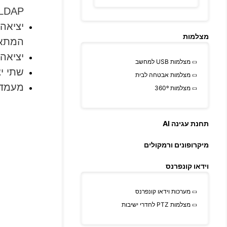
XML\LDAP, רשימה ש
מצלמות
המתאם 35
יציאה ל
מצלמות USB למחשב
שתי יציאות ר
מצלמות אבטחה לבית
מעמד מתכוונן (2 
מצלמות 360º
תחנת עגינה AI
מיקרופונים ורמקולים
וידאו קונפרנס
מערכות וידאו קונפרנס
מצלמות PTZ לחדרי ישיבות