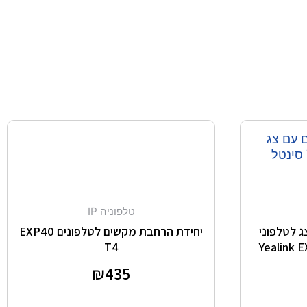
טלפוניה IP
 לטלפוני
יחידת הרחבת מקשים לטלפונים EXP40
T4
Yealink 
דורג
435
₪
0
מתוך 5