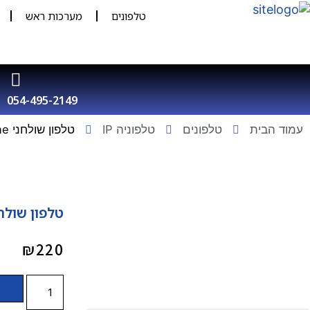
טלפונים
מערכות ראש
054-495-2149
עמוד הבית
טלפונים
טלפוניה IP
טלפון שולחני IP T30P Yealink SIP-T30P Business Phone
טלפון שולחני link SIP-T30P Business Phone
₪
220