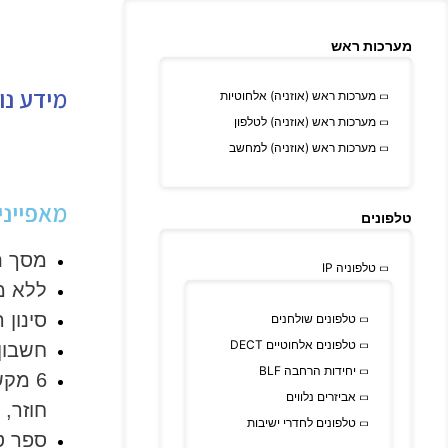
מערכות ראש
מידע נו
מערכות ראש (אוזניה) אלחוטיות
מערכות ראש (אוזניה) לטלפון
מערכות ראש (אוזניה) למחשב
מאפייני
טלפונים
מסך תצוגה LCD גרפי (2
טלפוניה IP
ללא מ
סינון 
טלפונים שולחנים
טלפונים אלחוטיים DECT
חשבון SIP בודד, שיחת ועידה 5 
יחידות הרחבה BLF
6 מק
אביזרים נלווים
חוזר, 
טלפונים לחדרי ישיבות