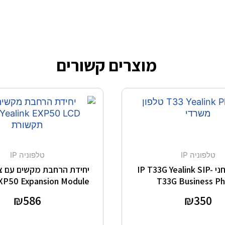
מוצרים קשורים
טלפוניה IP
טלפוניה IP
טלפון שולחני IP T33G Yealink SIP-
יחידת הרחבת מקשים עם צג
EXP50 Expansion Module
T33G Business P
דורג
350
₪
דורג
586
₪
0
0
מתוך 5
מתוך 5