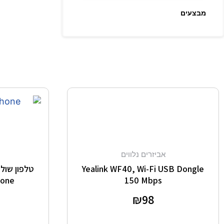
מבצעים
אביזרים נלווים
Yealink WF40, Wi-Fi USB Dongle
hone
150 Mbps
דורג
98
₪
0
מתוך 5