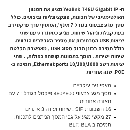
ה- Yealink T48U Gigabit IP מציע את המגוון
האולטימטיבי של תכונות, פונקציונליות וביצועים. כולל
מסך מגע צבעוני בגודל 7 אינץ ’,המוסיף ערך פרקטי רב
בעת קבלת וניהול שיחות. מגיע כסטנדרט עם שתי
יציאות
USB
המרחיבות את מספר האביזרים הנלווים.
כולל תמיכה בכונן הבזק מסוג
USB
, מאפשרת הקלטת
שיחות ישירות . תומך בתמונות קושחה כפולות, . שתי
יציאות רשצ Ethernet ports 10/100/1000, תמיכה ב-
POE
. שנה אחריות
מאפיינים עיקריים
מסך מגע צבעוני 800×480 פיקסל בגודל ” 7 עם
תאורה אחורית
16 חשבונות SIP , שיחת ועידה 3 אתרים
27 מקשי מגע על גבי המסך הניתנים לתכנות,
תמיכה ב BLF, BLA