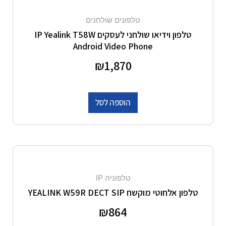
טלפונים שולחנים
טלפון וידיאו שולחני לעסקים IP Yealink T58W
Android Video Phone
דורג
1,870
₪
0
מתוך 5
הוספה לסל
טלפוניה IP
טלפון אלחוטי מוקשח YEALINK W59R DECT SIP
דורג
864
₪
0
מתוך 5