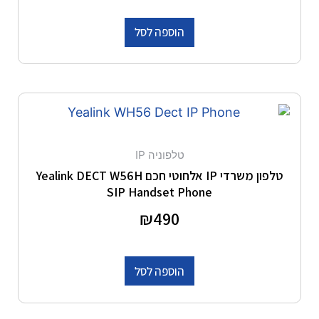
הוספה לסל
טלפוניה IP
טלפון משרדי IP אלחוטי חכם Yealink DECT W56H
SIP Handset Phone
דורג
490
₪
0
מתוך 5
הוספה לסל