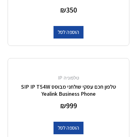
דורג
350
₪
0
מתוך 5
הוספה לסל
טלפוניה IP
טלפון חכם עסקי שולחני מבוסס SIP IP T54W
Yealink Business Phone
דורג
999
₪
0
מתוך 5
הוספה לסל