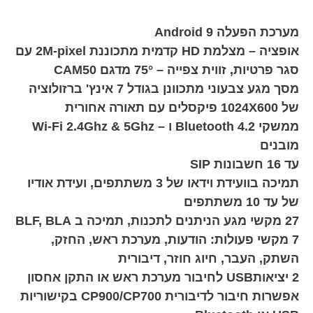
מערכת הפעלה Android 9
אופציה – מצלמת HD קדמית מתכוננת 2M-pixel עם
סגר פרטיות, זווית צפייה – 75° מדגם CAM50
מסך מגע צבעוני מתכוונן בגודל 7 אינץ' ברזולוציה
של 1024X600 פיקסלים עם תאורה אחורית
ממשקי Bluetooth 4.2 ו – Wi-Fi 2.4Ghz & 5Ghz
מובנים
עד 16 חשבונות SIP
תמיכה בוועידת וידאו של 3 משתתפים, ועידת אודיו
של עד 10 משתתפים
27 מקשי מגע הניתנים לתכנות, תמיכה ב BLF, BLA
7 מקשי פעולות: הודעות, מערכת ראש, החזק,
השתק, העבר, חיוג חוזר, דיבורית
2 יציאותUSB לחיבור מערכת ראש או התקן אחסון
אפשרות חיבור לדיבורית CP900/CP700 בקישוריות