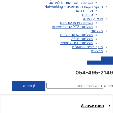
מערכות ראש (אוזניה) למחשב
התקני תקשורת מחשבים – Networking
נקודות גישה
סוויצים
וידאו קונפרנס
מערכות וידאו קונפרנס
מצלמות PTZ לחדרי ישיבות
מצלמות
מצלמות אבטחה לבית
מצלמות 360º
מצלמות USB למחשב
מיקרופונים ורמקולים
מבצעים
צור קשר
0
₪
0
עגלת קניות
054-495-2149
חיפוש
חיפוש
תחנת עגינה AI