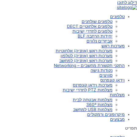
דילוג לתוכן
טלפונים
טלפונים שולחנים
טלפונים אלחוטיים DECT
טלפונים לחדרי ישיבות
יחידות הרחבה BLF
אביזרים נלווים
מערכות ראש
מערכות ראש (אוזניה) אלחוטיות
מערכות ראש (אוזניה) לטלפון
מערכות ראש (אוזניה) למחשב
התקני תקשורת מחשבים – Networking
נקודות גישה
סוויצים
וידאו קונפרנס
מערכות וידאו קונפרנס
מצלמות PTZ לחדרי ישיבות
מצלמות
מצלמות אבטחה לבית
מצלמות 360º
מצלמות USB למחשב
מיקרופונים ורמקולים
מבצעים
תפריט