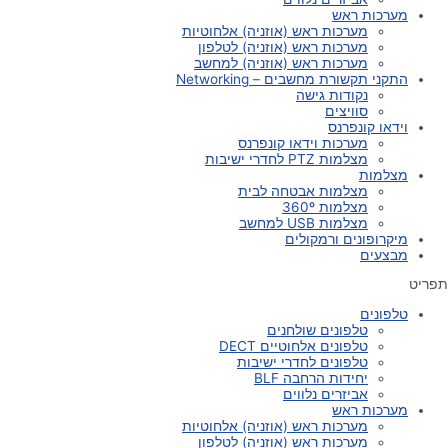
מערכות ראש
מערכות ראש (אוזניה) אלחוטיות
מערכות ראש (אוזניה) לטלפון
מערכות ראש (אוזניה) למחשב
התקני תקשורת מחשבים – Networking
נקודות גישה
סוויצים
וידאו קונפרנס
מערכות וידאו קונפרנס
מצלמות PTZ לחדרי ישיבות
מצלמות
מצלמות אבטחה לבית
מצלמות 360º
מצלמות USB למחשב
מיקרופונים ורמקולים
מבצעים
תפריט
טלפונים
טלפונים שולחנים
טלפונים אלחוטיים DECT
טלפונים לחדרי ישיבות
יחידות הרחבה BLF
אביזרים נלווים
מערכות ראש
מערכות ראש (אוזניה) אלחוטיות
מערכות ראש (אוזניה) לטלפון