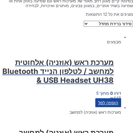
בסינטל קיים מגוון רחב מאוד של מערכות ראש עם שמיעה באוזן אחת או
שמיעה בשתי אוזניים, במגוון צבעים, מותגים ואיכויות, לבחירה
מציגים את כל ⁦12⁩ התוצאות
מבצעים
מערכת ראש (אוזניה) אלחוטית
למחשב / לטלפון הנייד Bluetooth
& USB Headset UH38
דורג
0
מתוך 5
₪
445
הוספה לסל
מערכות ראש (אוזניה) למחשב
מערכת ראש (אוזניה) למחשב