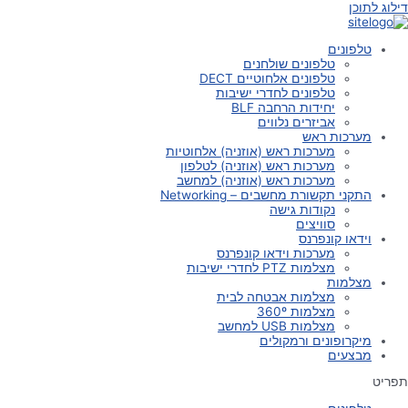
דילוג לתוכן
טלפונים
טלפונים שולחנים
טלפונים אלחוטיים DECT
טלפונים לחדרי ישיבות
יחידות הרחבה BLF
אביזרים נלווים
מערכות ראש
מערכות ראש (אוזניה) אלחוטיות
מערכות ראש (אוזניה) לטלפון
מערכות ראש (אוזניה) למחשב
התקני תקשורת מחשבים – Networking
נקודות גישה
סוויצים
וידאו קונפרנס
מערכות וידאו קונפרנס
מצלמות PTZ לחדרי ישיבות
מצלמות
מצלמות אבטחה לבית
מצלמות 360º
מצלמות USB למחשב
מיקרופונים ורמקולים
מבצעים
תפריט