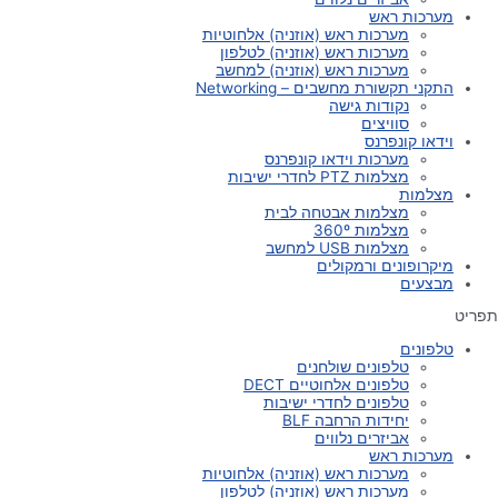
מערכות ראש
מערכות ראש (אוזניה) אלחוטיות
מערכות ראש (אוזניה) לטלפון
מערכות ראש (אוזניה) למחשב
התקני תקשורת מחשבים – Networking
נקודות גישה
סוויצים
וידאו קונפרנס
מערכות וידאו קונפרנס
מצלמות PTZ לחדרי ישיבות
מצלמות
מצלמות אבטחה לבית
מצלמות 360º
מצלמות USB למחשב
מיקרופונים ורמקולים
מבצעים
תפריט
טלפונים
טלפונים שולחנים
טלפונים אלחוטיים DECT
טלפונים לחדרי ישיבות
יחידות הרחבה BLF
אביזרים נלווים
מערכות ראש
מערכות ראש (אוזניה) אלחוטיות
מערכות ראש (אוזניה) לטלפון