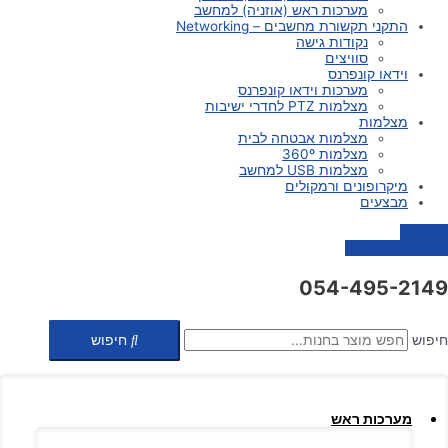
מערכות ראש (אוזניה) למחשב
התקני תקשורת מחשבים – Networking
נקודות גישה
סוויצים
וידאו קונפרנס
מערכות וידאו קונפרנס
מצלמות PTZ לחדרי ישיבות
מצלמות
מצלמות אבטחה לבית
מצלמות 360º
מצלמות USB למחשב
מיקרופונים ורמקולים
מבצעים
צור קשר
0
₪
0
עגלת קניות
054-495-2149
חיפוש
חיפוש
מערכות ראש