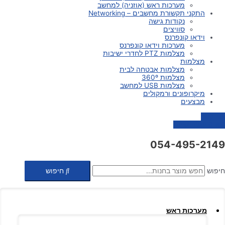
מערכות ראש (אוזניה) למחשב
התקני תקשורת מחשבים – Networking
נקודות גישה
סוויצים
וידאו קונפרנס
מערכות וידאו קונפרנס
מצלמות PTZ לחדרי ישיבות
מצלמות
מצלמות אבטחה לבית
מצלמות 360º
מצלמות USB למחשב
מיקרופונים ורמקולים
מבצעים
צור קשר
0
₪
0
עגלת קניות
054-495-2149
חיפוש
חיפוש
מערכות ראש