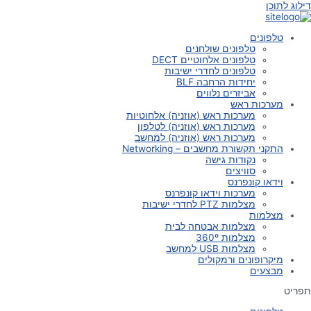
דילוג לתוכן
טלפונים
טלפונים שולחנים
טלפונים אלחוטיים DECT
טלפונים לחדרי ישיבות
יחידות הרחבה BLF
אביזרים נלווים
מערכות ראש
מערכות ראש (אוזניה) אלחוטיות
מערכות ראש (אוזניה) לטלפון
מערכות ראש (אוזניה) למחשב
התקני תקשורת מחשבים – Networking
נקודות גישה
סוויצים
וידאו קונפרנס
מערכות וידאו קונפרנס
מצלמות PTZ לחדרי ישיבות
מצלמות
מצלמות אבטחה לבית
מצלמות 360º
מצלמות USB למחשב
מיקרופונים ורמקולים
מבצעים
תפריט