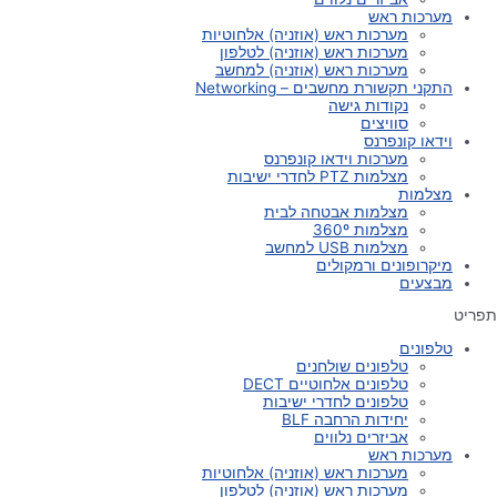
מערכות ראש
מערכות ראש (אוזניה) אלחוטיות
מערכות ראש (אוזניה) לטלפון
מערכות ראש (אוזניה) למחשב
התקני תקשורת מחשבים – Networking
נקודות גישה
סוויצים
וידאו קונפרנס
מערכות וידאו קונפרנס
מצלמות PTZ לחדרי ישיבות
מצלמות
מצלמות אבטחה לבית
מצלמות 360º
מצלמות USB למחשב
מיקרופונים ורמקולים
מבצעים
תפריט
טלפונים
טלפונים שולחנים
טלפונים אלחוטיים DECT
טלפונים לחדרי ישיבות
יחידות הרחבה BLF
אביזרים נלווים
מערכות ראש
מערכות ראש (אוזניה) אלחוטיות
מערכות ראש (אוזניה) לטלפון