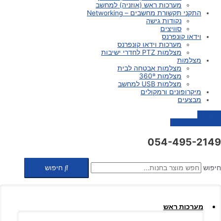
מערכות ראש (אוזניה) למחשב
התקני תקשורת מחשבים – Networking
נקודות גישה
סוויצים
וידאו קונפרנס
מערכות וידאו קונפרנס
מצלמות PTZ לחדרי ישיבות
מצלמות
מצלמות אבטחה לבית
מצלמות 360º
מצלמות USB למחשב
מיקרופונים ורמקולים
מבצעים
צור קשר
0
₪
0
עגלת קניות
054-495-2149
חיפוש
חיפוש
מערכות ראש