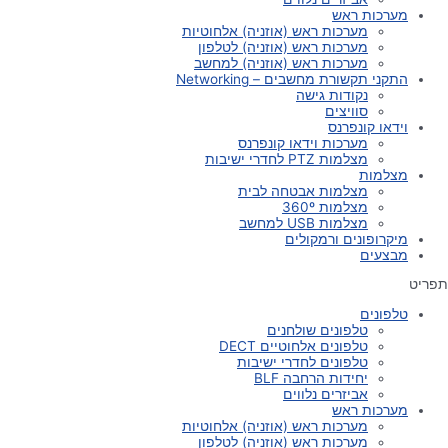
מערכות ראש
מערכות ראש (אוזניה) אלחוטיות
מערכות ראש (אוזניה) לטלפון
מערכות ראש (אוזניה) למחשב
התקני תקשורת מחשבים – Networking
נקודות גישה
סוויצים
וידאו קונפרנס
מערכות וידאו קונפרנס
מצלמות PTZ לחדרי ישיבות
מצלמות
מצלמות אבטחה לבית
מצלמות 360º
מצלמות USB למחשב
מיקרופונים ורמקולים
מבצעים
תפריט
טלפונים
טלפונים שולחנים
טלפונים אלחוטיים DECT
טלפונים לחדרי ישיבות
יחידות הרחבה BLF
אביזרים נלווים
מערכות ראש
מערכות ראש (אוזניה) אלחוטיות
מערכות ראש (אוזניה) לטלפון