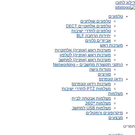
דילוג לתוכן
טלפונים
טלפונים שולחנים
טלפונים אלחוטיים DECT
טלפונים לחדרי ישיבות
יחידות הרחבה BLF
אביזרים נלווים
מערכות ראש
מערכות ראש (אוזניה) אלחוטיות
מערכות ראש (אוזניה) לטלפון
מערכות ראש (אוזניה) למחשב
התקני תקשורת מחשבים – Networking
נקודות גישה
סוויצים
וידאו קונפרנס
מערכות וידאו קונפרנס
מצלמות PTZ לחדרי ישיבות
מצלמות
מצלמות אבטחה לבית
מצלמות 360º
מצלמות USB למחשב
מיקרופונים ורמקולים
מבצעים
תפריט