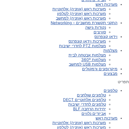
מערכות ראש
מערכות ראש (אוזניה) אלחוטיות
מערכות ראש (אוזניה) לטלפון
מערכות ראש (אוזניה) למחשב
התקני תקשורת מחשבים – Networking
נקודות גישה
סוויצים
וידאו קונפרנס
מערכות וידאו קונפרנס
מצלמות PTZ לחדרי ישיבות
מצלמות
מצלמות אבטחה לבית
מצלמות 360º
מצלמות USB למחשב
מיקרופונים ורמקולים
מבצעים
תפריט
טלפונים
טלפונים שולחנים
טלפונים אלחוטיים DECT
טלפונים לחדרי ישיבות
יחידות הרחבה BLF
אביזרים נלווים
מערכות ראש
מערכות ראש (אוזניה) אלחוטיות
מערכות ראש (אוזניה) לטלפון