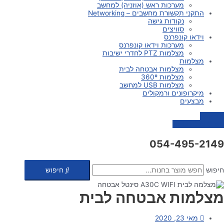
מערכות ראש (אוזניה) למחשב
התקני תקשורת מחשבים – Networking
נקודות גישה
סוויצים
וידאו קונפרנס
מערכות וידאו קונפרנס
מצלמות PTZ לחדרי ישיבות
מצלמות
מצלמות אבטחה לבית
מצלמות 360º
מצלמות USB למחשב
מיקרופונים ורמקולים
מבצעים
צור קשר
0
₪
0
עגלת קניות
054-495-2149
חיפוש
חיפוש
מצלמות אבטחה לבית
מאי 23, 2020