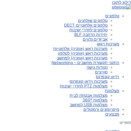
דילוג לתוכן
טלפונים
טלפונים שולחנים
טלפונים אלחוטיים DECT
טלפונים לחדרי ישיבות
יחידות הרחבה BLF
אביזרים נלווים
מערכות ראש
מערכות ראש (אוזניה) אלחוטיות
מערכות ראש (אוזניה) לטלפון
מערכות ראש (אוזניה) למחשב
התקני תקשורת מחשבים – Networking
נקודות גישה
סוויצים
וידאו קונפרנס
מערכות וידאו קונפרנס
מצלמות PTZ לחדרי ישיבות
מצלמות
מצלמות אבטחה לבית
מצלמות 360º
מצלמות USB למחשב
מיקרופונים ורמקולים
מבצעים
תפריט