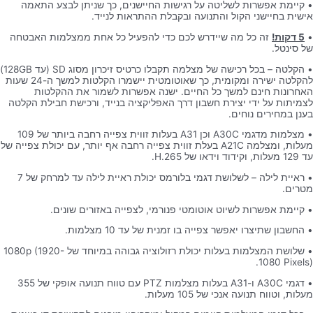
• קיימת אפשרות לשליטה על רגישות החיישנים, כך שניתן לבצע התאמה
אישית בחיישני הקול והתנועה ובקבלת ההתראות לנייד.
•
5 דקות!
זה כל מה שיידרש לכם כדי להפעיל כל אחת ממצלמות האבטחה
של סינטל.
• הקלטה – בכל רכישה של מצלמה תקבלו כרטיס זיכרון מסוג SD (עד 128GB)
להקלטה ישירה ומקומית, כך שאוטומטית יישמרו הקלטות למשך ה-24 שעות
האחרונות חינם למשך כל החיים. ישנה אפשרות לשמור את ההקלטות
לצמיתות על ידי יצירת חשבון דרך האפליקציה בנייד, ורכישת חבילת הקלטה
בענן במחירים נוחים.
• מצלמות מדגמי A30C וכן A31 בעלות זווית צפייה רחבה ביותר של 109
מעלות, ומצלמה A21C בעלת זווית צפייה רחבה אף יותר, עם יכולת צפייה של
עד 129 מעלות, וקידוד וידאו של H.265.
• ראיית לילה – לשלושת דגמי בלורמס יכולת ראיית לילה עד למרחק של 7
מטרים.
• קיימת אפשרות לשיוט אוטומטי פנורמי, לצפייה באזורים שונים.
• החשבון שתיצרו יאפשר צפייה בו זמנית של עד 10 מצלמות.
• שלושת המצלמות בעלות יכולת רזולוציה גבוהה במיוחד של 1080p (1920-
1080 Pixels).
• דגמי A30C ו-A31 בעלות מצלמות PTZ עם טווח תנועה אופקי של 355
מעלות, וטווח תנועה אנכי של 105 מעלות.