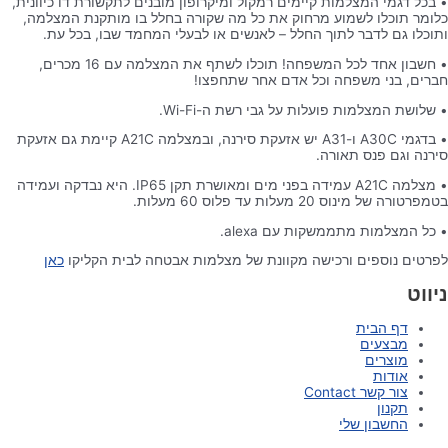
• בכל דגמי המצלמות קיימים רמקול ומיקרופון מובנים לתקשורת דו כיוונית,
כלומר תוכלו לשמוע מרחוק את כל מה שקורה בחלל בו מותקנת המצלמה,
ותוכלו גם לדבר לתוך החלל – לאנשים או לבעלי המחמד שבו, בכל עת.
• חשבון אחד לכל המשפחה! תוכלו לשתף את המצלמה עם 16 מכרים,
חברים, בני משפחה וכל אדם אחר שתחפצו!
• שלושת המצלמות פועלות על גבי רשת ה-Wi-Fi.
• בדגמי A30C ו-A31 יש אזעקת סירנה, ובמצלמה A21C קיימת גם אזעקת
סירנה וגם פנס תאורה.
• מצלמה A21C עמידה בפני מים ומאושרת תקן IP65. היא נבדקה ועמידה
בטמפרטורה של מינוס 20 מעלות עד פלוס 60 מעלות.
• כל המצלמות מתממשקות עם alexa.
לפרטים נוספים ורכישה מקוונת של מצלמות אבטחה לבית הקליקו
כאן
ניווט
דף הבית
מבצעים
מוצרים
אודות
צור קשר Contact
תקנון
החשבון שלי