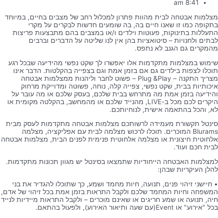
8:41 am
מצלמות אבטחה לבית מהוות פתרון למכלול רחב של מצבים בחיים, במיוחד
בתקופה כמו זו שאנו חיים בה, בה שומעים חדשות לבקרים על מקרי
התעללות בתינוקות, פעוטות וילדים ו/או במצבים בהם מתבצעות פריצות
לבתים ולחנויות – סיטואציות בהן אין לנו שליטה על הדברים וברבים
מהמקרים גם הגנב לא נתפס.
שימוש במצלמות מתקדמות אלו יאפשרו לך שקט נפשי מהידיעה שבכל רגע
תוכלו לצפות בילדים גם אם בזמן אמת וגם בצפייה בהקלטות. הדבר אינו
מצריך התקנה – Plug &Play – פשוט לחבר וליהנות ממצלמות אבטחה
איכותיות בבית, שקט נפשי, צפייה קלה, נוחה, פשוטה ומדוייקת מרחוק
והידיעה בזמן אמת מה מתרחש בבית שלכם, בעסק שלכם או מה עובר על
היקרים לכם מכל ב-LIVE, מהנייד שלכם או מהמחשב, בהקלטה מקומית או
לא, והכל בהתאמה אישית, לנוחיותכם.
סינטל תקשורת מעמידה לרשותכם מצלמות אבטחה מתקדמות לעסק מבית
Blurams המוכרים. תוכלו לרכוש מצלמה לבית עם אפליקציה, מצלמה
אלחוטית חיצונית או מצלמה אלחוטית פנימית לפנים הבית, מצלמות אבטחה
לבית חכם ועוד.
למצלמות האבטחה הייחודיות שתמצאו בסינטל יש מגוון תכונות מתקדמות.
להלן העיקריות שבהן:
• חיישני זיהוי פנים, תנועה, חיות מחמד ושמע, כך שתוכלו להגדיר את בני
המשפחה וחיות המחמד שלכם ולקבל התראות בזמן אמת בכל זיהוי של אדם,
חיה, תנועה או שמע חריגים או שאינם מוכרים – ולקבל התראות מיידיות לנייד
בכל "אירוע" או Event(עם שעה ותיאור האירוע), ולפעול בהתאם.